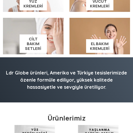
YÜZ
VÜCUT
KREMLERI
KREMLERI
CILT
BAKIM
EL BAKIM
SETLERI
KREMLERI
Ldr Globe ürünleri, Amerika ve Türkiye tesislerimizde
özenle formüle ediliyor, yüksek kalitede
hassasiyetle ve sevgiyle üretiliyor.
Ürünlerimiz