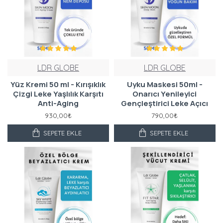
LDR GLOBE
LDR GLOBE
Yüz Kremi 50 ml - Kırışıklık
Uyku Maskesi 50ml -
Çizgi Leke Yaşlılık Karşıtı
Onarıcı Yenileyici
Anti-Aging
Gençleştirici Leke Açıcı
930,00₺
790,00₺
SEPETE EKLE
SEPETE EKLE