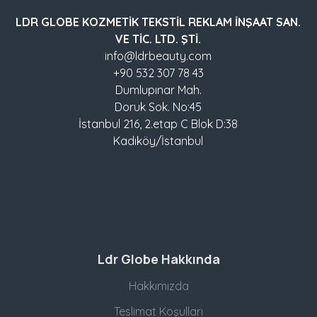
LDR GLOBE KOZMETİK TEKSTİL REKLAM İNŞAAT SAN.
VE TİC. LTD. ŞTİ.
info@ldrbeauty.com
+90 532 307 78 43
Dumlupınar Mah.
Doruk Sok. No:45
İstanbul 216, 2.etap C Blok D:38
Kadıköy/İstanbul
Ldr Globe Hakkında
Hakkımızda
Teslimat Koşulları