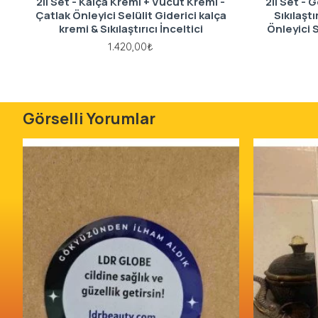
2li Set - Kalça Kremi + Vücut Kremi -
2li Set - 
Çatlak Önleyici Selülit Giderici kalça
Sıkılaşt
kremi & Sıkılaştırıcı İnceltici
Önleyici 
1.420,00₺
Görselli Yorumlar