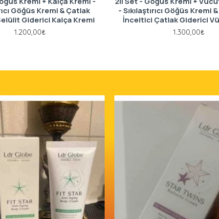
Göğüs Kremi + Kalça Kremi -
2li Set - Göğüs Kremi + Vücut 
ırıcı Göğüs Kremi & Çatlak
- Sıkılaştırıcı Göğüs Kremi & 
Selülit Giderici Kalça Kremi
İnceltici Çatlak Giderici 
1.200,00₺
1.300,00₺