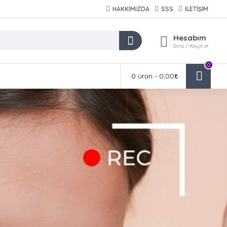
HAKKIMIZDA
SSS
İLETİŞİM
Hesabım
Giriş / Kayıt ol
0
0 ürün - 0,00₺