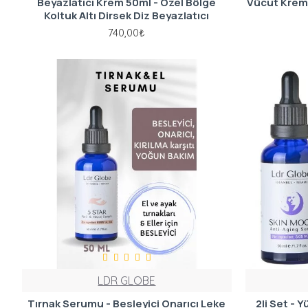
Beyazlatıcı Krem 50ml - Özel Bölge
Vücut Kremi 
Koltuk Altı Dirsek Diz Beyazlatıcı
740,00₺
LDR GLOBE
Tırnak Serumu - Besleyici Onarıcı Leke
2li Set - 