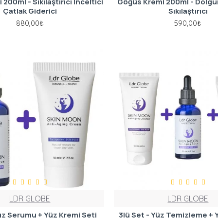
200ml - Sıkılaştırıcı İnceltici
Göğüs Kremi 200ml - Dolgunl
Çatlak Giderici
Sıkılaştırıcı
880,00₺
590,00₺
LDR GLOBE
LDR GLOBE
Yüz Serumu + Yüz Kremi Seti
3lü Set - Yüz Temizleme + 