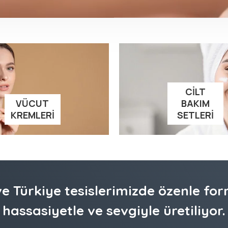
CILT
VÜCUT
BAKIM
KREMLERI
SETLERI
e Türkiye tesislerimizde özenle for
hassasiyetle ve sevgiyle üretiliyor.