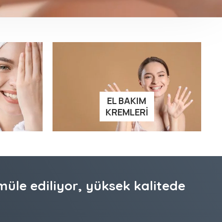
EL BAKIM
KREMLERI
müle ediliyor, yüksek kalitede