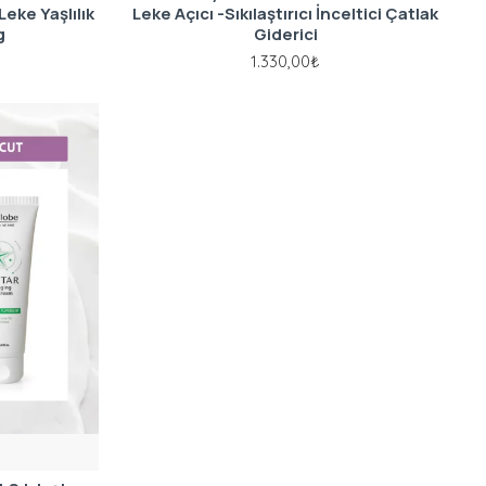
Leke Yaşlılık
Leke Açıcı -Sıkılaştırıcı İnceltici Çatlak
g
Giderici
1.330,00₺