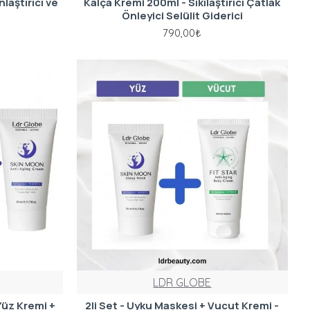
aştırıcı ve
Kalça Kremi 200ml - Sıkılaştırıcı Çatlak
Önleyici Selülit Giderici
790,00₺
LDR GLOBE
Yüz Kremi +
2li Set - Uyku Maskesi + Vucut Kremi -